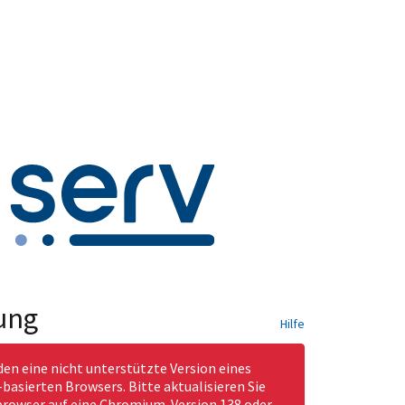
ung
Hilfe
den eine nicht unterstützte Version eines
asierten Browsers. Bitte aktualisieren Sie
rowser auf eine Chromium-Version 138 oder